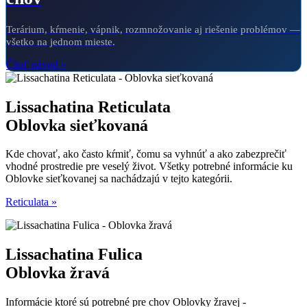
Terárium, kŕmenie, vápnik, rozmnožovanie aj riešenie problémov —
všetko na jednom mieste.
Čítať návod »
Lissachatina Reticulata
Oblovka sieťkovaná
Kde chovať, ako často kŕmiť, čomu sa vyhnúť a ako zabezprečiť
vhodné prostredie pre veselý život. Všetky potrebné informácie ku
Oblovke sieťkovanej sa nachádzajú v tejto kategórii.
Reticulata »
Lissachatina Fulica
Oblovka žravá
Informácie ktoré sú potrebné pre chov Oblovky žravej -