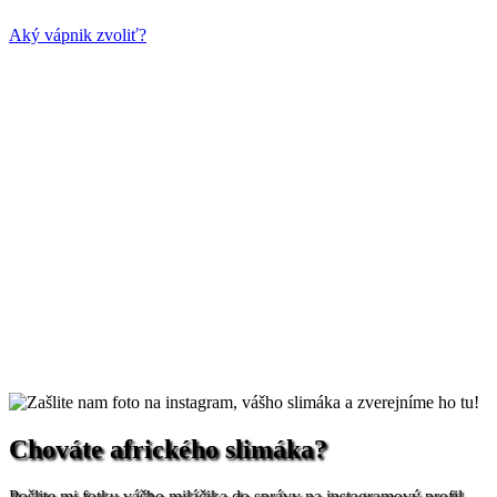
Aký vápnik zvoliť?
Chováte afrického slimáka?
Pošlite mi fotku vášho miláčika do správy na instagramový profil,