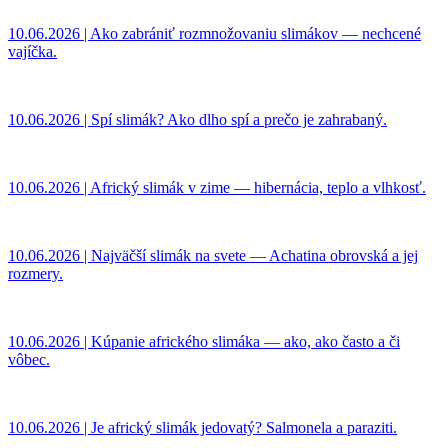
10.06.2026 | Ako zabrániť rozmnožovaniu slimákov — nechcené
vajíčka.
10.06.2026 | Spí slimák? Ako dlho spí a prečo je zahrabaný.
10.06.2026 | Africký slimák v zime — hibernácia, teplo a vlhkosť.
10.06.2026 | Najväčší slimák na svete — Achatina obrovská a jej
rozmery.
10.06.2026 | Kúpanie afrického slimáka — ako, ako často a či
vôbec.
10.06.2026 | Je africký slimák jedovatý? Salmonela a paraziti.