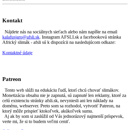
Kontakt
Nájdete nás na sociálnych sieťach alebo nám napíšte na email
kalafusjaro@afsli.sk
. Instagram AFSLI.sk a facebooková stránka
Africký slimák - afsli sú k dispozícii na nasledujúcom odkaze:
Kontaktné údaje
Patreon
Tento web slúži na edukáciu ľudí, ktorí chcú chovať slimákov.
Monetizácia obsahu nie je zapnutá, sú zapnuté len reklamy, ktoré za
celú existenciu stránky afsli.sk, nevyniesli ani len náklady na
doménu, webserver. Preto som sa rozhodol, vytvoriť Patreon, na
ktorý môže prispieť ktokoľvek, akúkoľvek sumu.
Aj ak by som si zaslúžil od Vás jednorázový najmenší príspevok,
verte mi, že si to budem veľmi ceniť.