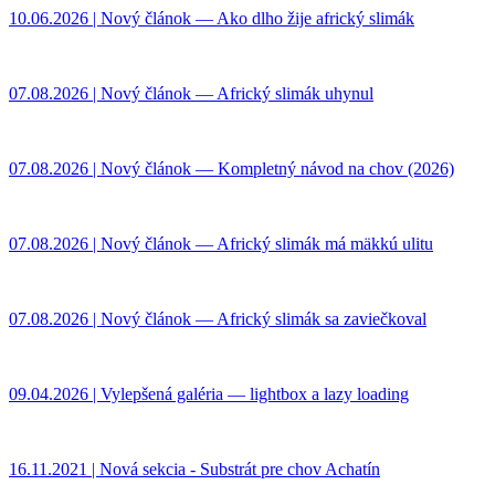
10.06.2026 | Nový článok — Ako dlho žije africký slimák
07.08.2026 | Nový článok — Africký slimák uhynul
07.08.2026 | Nový článok — Kompletný návod na chov (2026)
07.08.2026 | Nový článok — Africký slimák má mäkkú ulitu
07.08.2026 | Nový článok — Africký slimák sa zaviečkoval
09.04.2026 | Vylepšená galéria — lightbox a lazy loading
16.11.2021 | Nová sekcia - Substrát pre chov Achatín