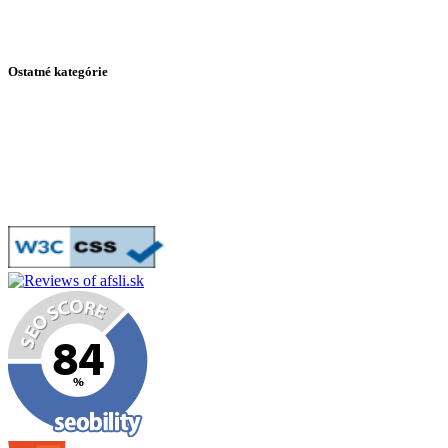
Africký slimák - Teploty a Vlhkosť
Africký slimák - Cena a dostupnosť
Ostatné kategórie
Otázky a odpovede
Všetky príspevky
Tabuľka potravín
Podporte túto stránku kúpou na Stickeez.sk