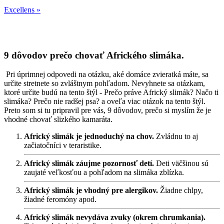
Excellens »
9 dôvodov prečo chovať Afrického slimáka.
Pri úprimnej odpovedi na otázku, aké domáce zvieratká máte, sa
určite stretnete so zvláštnym pohľadom. Nevyhnete sa otázkam,
ktoré určite budú na tento štýl - Prečo práve Africký slimák? Načo ti
slimáka? Prečo nie radšej psa? a oveľa viac otázok na tento štýl.
Preto som si tu pripravil pre vás, 9 dôvodov, prečo si myslím že je
vhodné chovať slizkého kamaráta.
Africký slimák je jednoduchý na chov.
Zvládnu to aj
začiatočníci v teraristike.
Africký slimák záujme pozornosť detí.
Deti väčšinou sú
zaujaté veľkosťou a pohľadom na slimáka zblízka.
Africký slimák je vhodný pre alergikov.
Žiadne chlpy,
žiadné feromóny apod.
Africký slimák nevydáva zvuky (okrem chrumkania).