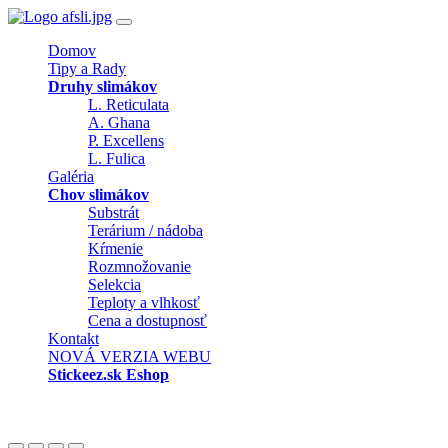
Domov
Tipy a Rady
Druhy slimákov
L. Reticulata
A. Ghana
P. Excellens
L. Fulica
Galéria
Chov slimákov
Substrát
Terárium / nádoba
Kŕmenie
Rozmnožovanie
Selekcia
Teploty a vlhkosť
Cena a dostupnosť
Kontakt
NOVÁ VERZIA WEBU
Stickeez.sk Eshop