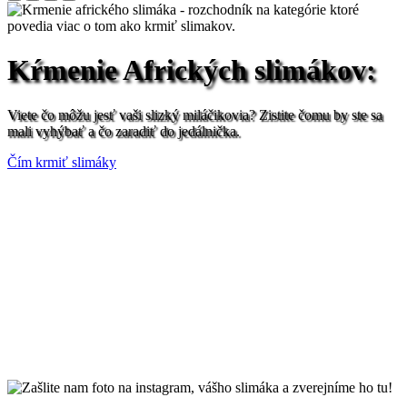
Kŕmenie Afrických slimákov:
Viete čo môžu jesť vaši slizký miláčikovia? Zistite čomu by ste sa
mali vyhýbať a čo zaradiť do jedálnička.
Čím krmiť slimáky