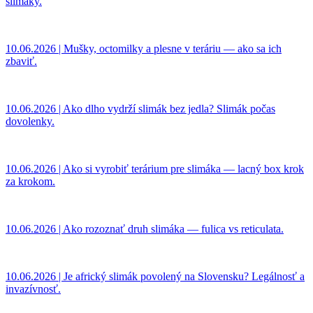
slimáky.
10.06.2026 | Mušky, octomilky a plesne v teráriu — ako sa ich
zbaviť.
10.06.2026 | Ako dlho vydrží slimák bez jedla? Slimák počas
dovolenky.
10.06.2026 | Ako si vyrobiť terárium pre slimáka — lacný box krok
za krokom.
10.06.2026 | Ako rozoznať druh slimáka — fulica vs reticulata.
10.06.2026 | Je africký slimák povolený na Slovensku? Legálnosť a
invazívnosť.