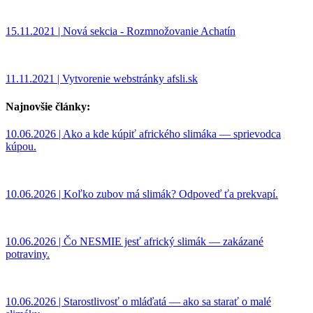
15.11.2021 | Nová sekcia - Rozmnožovanie Achatín
11.11.2021 | Vytvorenie webstránky afsli.sk
Najnovšie články:
10.06.2026 | Ako a kde kúpiť afrického slimáka — sprievodca
kúpou.
10.06.2026 | Koľko zubov má slimák? Odpoveď ťa prekvapí.
10.06.2026 | Čo NESMIE jesť africký slimák — zakázané
potraviny.
10.06.2026 | Starostlivosť o mláďatá — ako sa starať o malé