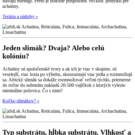
stavajú boeingy. Preto je dôležité prispôsobiť veľkosť príbytku pre
achatiny.
Terária a nádoby »
Jeden slimák? Dvaja?
Alebo celú
kolóniu?
Achatiny sú spoločenské tvory a ak ich je viac v skupine, sú
veselejší, viac lozia po výbehu, skonzumujú viac jedla a rozmnožujú
sa. Africký slimák sa dokáže rozmnožovať veľmi rýchlo, priemerne
4x ročne do substrátu nakladú 20-500 vajíčkok z ktorých vylezie
minimálne polovica. Čo s nimi?
Koľko slimákov? »
Typ substrátu, hĺbka substrátu.
Vlhkosť a