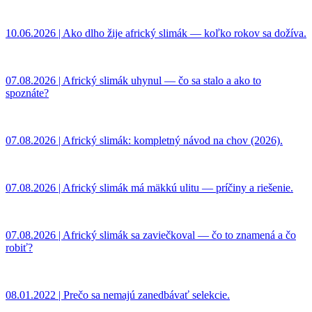
10.06.2026 | Ako dlho žije africký slimák — koľko rokov sa dožíva.
07.08.2026 | Africký slimák uhynul — čo sa stalo a ako to
spoznáte?
07.08.2026 | Africký slimák: kompletný návod na chov (2026).
07.08.2026 | Africký slimák má mäkkú ulitu — príčiny a riešenie.
07.08.2026 | Africký slimák sa zaviečkoval — čo to znamená a čo
robiť?
08.01.2022 | Prečo sa nemajú zanedbávať selekcie.