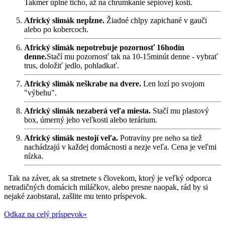
Takmer úplné ticho, až na chrumkanie sépiovej kosti.
Africký slimák nepĺzne.
Žiadné chlpy zapichané v gauči
alebo po kobercoch.
Africký slimák nepotrebuje pozornosť 16hodín
denne.
Stačí mu pozornosť tak na 10-15minút denne - vybrať
trus, doložiť jedlo, pohladkať.
Africký slimák neškrabe na dvere.
Len lozí po svojom
"výbehu".
Africký slimák nezaberá veľa miesta.
Stačí mu plastový
box, úmerný jeho veľkosti alebo terárium.
Africký slimák nestojí veľa.
Potraviny pre neho sa tiež
nachádzajú v každej domácnosti a nezje veľa. Cena je veľmi
nízka.
Tak na záver, ak sa stretnete s človekom, ktorý je veľký odporca
netradičných domácich miláčkov, alebo presne naopak, rád by si
nejaké zaobstaral, zašlite mu tento príspevok.
Odkaz na celý príspevok»