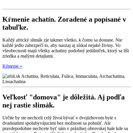
Kŕmenie achatín.
Zoradené a popísané v
tabuľke.
Každý africký slimák zje takmer všetko, k čomu sa dostane. Nie
každé jedlo zabezpečí to, aby naozaj aj získal nejaké živiny. Vo
všeobecnosti majú všetky achatiny podobný jedálniček, ktorý sa líši
zriedka a malými detajlami.
Kŕmenie »
Veľkosť "domova" je dôležitá.
Aj podľa
nej rastie slimák.
Určite by ste nechceli celý život bývať v dvojizbovom byte s
dvadsiatimi spolubyvájucimi bez možnosti sa pohnúť. Ale
pravdepodobne nechcete byť sám v prázdnej obrovskej hale kde sa