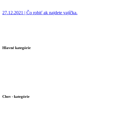
27.12.2021 | Čo robiť ak najdete vajíčka.
Hlavné kategórie
Domovská stránka
Lissachatina Fulica
Achatina Ghana
Lissachatina Reticulata
Galéria slimákov
Kontaktné údaje
Chov - kategórie
Africký slimák - Kŕmenie
Africký slimák - Terária a boxy
Africký slimák - Rozmnožovanie
Africký slimák - Selekcia
Africký slimák - Substrát