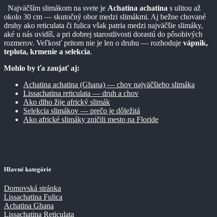
Najväčším slimákom na svete je
Achatina achatina
s ulitou až
okolo 30 cm — skutočný obor medzi slimákmi. Aj bežne chované
druhy ako reticulata či fulica však patria medzi najväčšie slimáky,
aké u nás uvidíš, a pri dobrej starostlivosti dorastú do pôsobivých
rozmerov. Veľkosť pritom nie je len o druhu — rozhoduje
vápnik,
teplota, krmenie a selekcia
.
Mohlo by ťa zaujať aj:
Achatina achatina (Ghana) — chov najväčšieho slimáka
Lissachatina reticulata — druh a chov
Ako dlho žije africký slimák
Selekcia slimákov — prečo je dôležitá
Ako africké slimáky zničili mesto na Floride
Hlavné kategórie
Domovská stránka
Lissachatina Fulica
Achatina Ghana
Lissachatina Reticulata