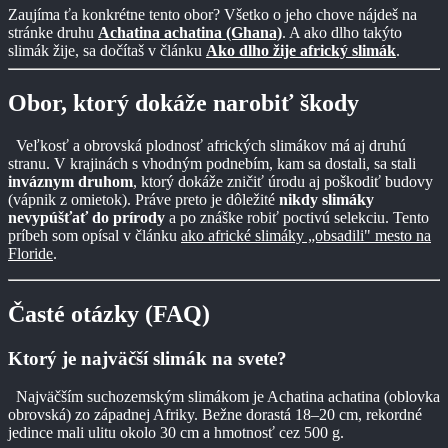
Zaujíma ťa konkrétne tento obor? Všetko o jeho chove nájdeš na
stránke druhu
Achatina achatina (Ghana)
. A ako dlho takýto
slimák žije, sa dočítaš v článku
Ako dlho žije africký slimák
.
Obor, ktorý dokáže narobiť škody
Veľkosť a obrovská plodnosť afrických slimákov má aj druhú
stranu. V krajinách s vhodným podnebím, kam sa dostali, sa stali
inváznym druhom
, ktorý dokáže zničiť úrodu aj poškodiť budovy
(vápnik z omietok). Práve preto je dôležité
nikdy slimáky
nevypúšťať do prírody
a po znáške robiť poctivú selekciu. Tento
príbeh som opísal v článku
ako africké slimáky „obsadili" mesto na
Floride
.
Časté otázky (FAQ)
Ktorý je najväčší slimák na svete?
Najväčším suchozemským slimákom je Achatina achatina (oblovka
obrovská) zo západnej Afriky. Bežne dorastá 18–20 cm, rekordné
jedince mali ulitu okolo 30 cm a hmotnosť cez 500 g.