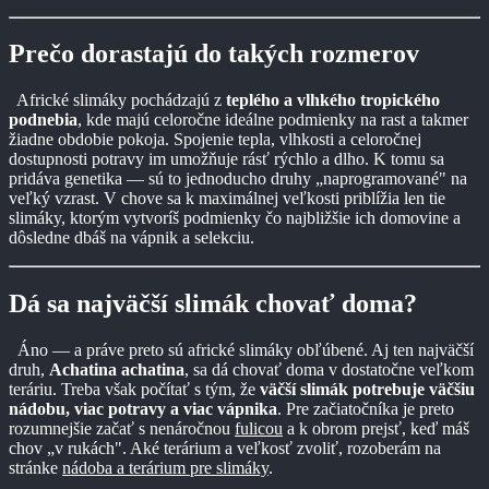
Prečo dorastajú do takých rozmerov
Africké slimáky pochádzajú z
teplého a vlhkého tropického
podnebia
, kde majú celoročne ideálne podmienky na rast a takmer
žiadne obdobie pokoja. Spojenie tepla, vlhkosti a celoročnej
dostupnosti potravy im umožňuje rásť rýchlo a dlho. K tomu sa
pridáva genetika — sú to jednoducho druhy „naprogramované" na
veľký vzrast. V chove sa k maximálnej veľkosti priblížia len tie
slimáky, ktorým vytvoríš podmienky čo najbližšie ich domovine a
dôsledne dbáš na vápnik a selekciu.
Dá sa najväčší slimák chovať doma?
Áno — a práve preto sú africké slimáky obľúbené. Aj ten najväčší
druh,
Achatina achatina
, sa dá chovať doma v dostatočne veľkom
teráriu. Treba však počítať s tým, že
väčší slimák potrebuje väčšiu
nádobu, viac potravy a viac vápnika
. Pre začiatočníka je preto
rozumnejšie začať s nenáročnou
fulicou
a k obrom prejsť, keď máš
chov „v rukách". Aké terárium a veľkosť zvoliť, rozoberám na
stránke
nádoba a terárium pre slimáky
.