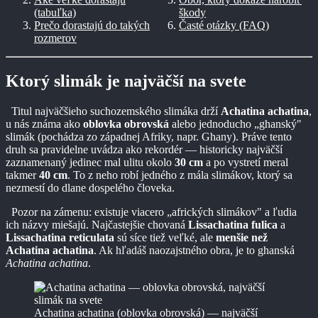
(tabuľka)
škody
Prečo dorastajú do takých
Časté otázky (FAQ)
rozmerov
Ktorý slimák je najväčší na svete
Titul najväčšieho suchozemského slimáka drží
Achatina achatina
,
u nás známa ako
oblovka obrovská
alebo jednoducho „ghanský"
slimák (pochádza zo západnej Afriky, napr. Ghany). Práve tento
druh sa pravidelne uvádza ako rekordér — historicky najväčší
zaznamenaný jedinec mal ulitu okolo
30 cm
a po vystretí meral
takmer
40 cm
. To z neho robí jedného z mála slimákov, ktorý sa
nezmestí do dlane dospelého človeka.
Pozor na zámenu: existuje viacero „afrických slimákov" a ľudia
ich názvy miešajú. Najčastejšie chovaná
Lissachatina fulica
a
Lissachatina reticulata
sú síce tiež veľké, ale
menšie než
Achatina achatina
. Ak hľadáš naozajstného obra, je to ghanská
Achatina achatina
.
Achatina achatina (oblovka obrovská) — najväčší