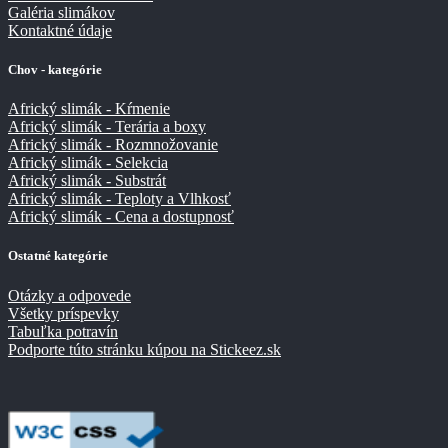
Galéria slimákov
Kontaktné údaje
Chov - kategórie
Africký slimák - Kŕmenie
Africký slimák - Terária a boxy
Africký slimák - Rozmnožovanie
Africký slimák - Selekcia
Africký slimák - Substrát
Africký slimák - Teploty a Vlhkosť
Africký slimák - Cena a dostupnosť
Ostatné kategórie
Otázky a odpovede
Všetky príspevky
Tabuľka potravín
Podporte túto stránku kúpou na Stickeez.sk