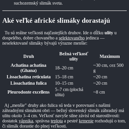
suchozemský slimák sveta.
Aké veľké africké slimáky dorastajú
Tu sú reálne veľkosti najčastejších druhov. Ide o dĺžku
ulity
u
dospelého, dobre chovaného a
selektovaného
jedinca —
neselektované slimáky bývajú výrazne menšie:
Bežná veľkosť
Druh
Maximum
ulity
Achatina achatina
~30 cm, cez 500
18–20 cm
(Ghana)
g
Lissachatina reticulata
15–18 cm
~20 cm
Lissachatina fulica
10–15 cm
~20 cm
5–7 cm (plochá
Pleurodonte excellens
~8 cm
ulita)
Aj „menšie" druhy ako fulica sú teda v porovnaní s našimi
záhradnými slimákmi obri — bežný slovenský slimák záhradný má
ulitu okolo 3–4 cm. Veľkosť navyše silne závisí od starostlivosti:
dostatok
vápnika
, správna
teplota
a pestré
krmenie
rozhodujú o tom,
či slimák dorastie do plnej veľkosti.