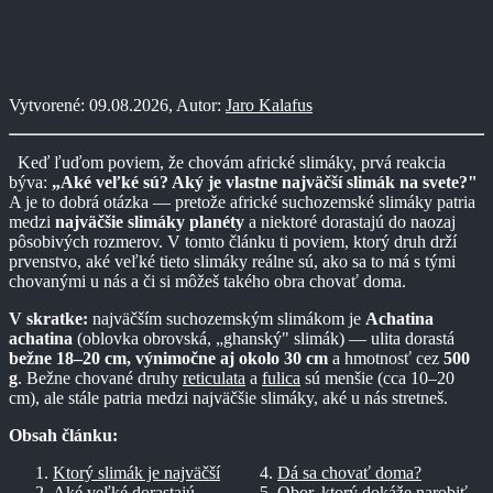
Vytvorené: 09.08.2026, Autor:
Jaro Kalafus
Keď ľuďom poviem, že chovám africké slimáky, prvá reakcia
býva:
„Aké veľké sú? Aký je vlastne najväčší slimák na svete?"
A je to dobrá otázka — pretože africké suchozemské slimáky patria
medzi
najväčšie slimáky planéty
a niektoré dorastajú do naozaj
pôsobivých rozmerov. V tomto článku ti poviem, ktorý druh drží
prvenstvo, aké veľké tieto slimáky reálne sú, ako sa to má s tými
chovanými u nás a či si môžeš takého obra chovať doma.
V skratke:
najväčším suchozemským slimákom je
Achatina
achatina
(oblovka obrovská, „ghanský" slimák) — ulita dorastá
bežne 18–20 cm, výnimočne aj okolo 30 cm
a hmotnosť cez
500
g
. Bežne chované druhy
reticulata
a
fulica
sú menšie (cca 10–20
cm), ale stále patria medzi najväčšie slimáky, aké u nás stretneš.
Obsah článku:
Ktorý slimák je najväčší
Dá sa chovať doma?
Aké veľké dorastajú
Obor, ktorý dokáže narobiť