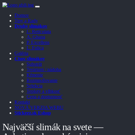
Domov
Tipy a Rady
Druhy slimákov
L. Reticulata
A. Ghana
P. Excellens
L. Fulica
Galéria
Chov slimákov
Substrát
Terárium / nádoba
Kŕmenie
Rozmnožovanie
Selekcia
Teploty a vlhkosť
Cena a dostupnosť
Kontakt
NOVÁ VERZIA WEBU
Stickeez.sk Eshop
Najväčší slimák na svete —