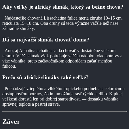
Aký veľký je africký slimák, ktorý sa bežne chová?
Najčastejšie chovaná Lissachatina fulica meria zhruba 10–15 cm,
reticulata 15–18 cm. Oba druhy sú teda výrazne väčšie než naše
záhradné slimáky.
Dá sa najväčší slimák chovať doma?
Áno, aj Achatina achatina sa dá chovať v dostatočne veľkom
teráriu. Väčší slimák však potrebuje väčšiu nádobu, viac potravy a
viac vápnika, preto začiatočníkom odporúčam začať menšou
fulicou.
Prečo sú africké slimáky také veľké?
Pochádzajú z teplého a vlhkého tropického podnebia s celoročnou
dostupnosťou potravy, čo im umožňuje rásť rýchlo a dlho. K plnej
veľkosti dorastú len pri dobrej starostlivosti — dostatku vápnika,
správnej teplote a pestrej strave.
Záver