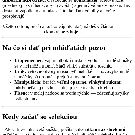
(ideálne aj nastrúhaná, aby ju zvládli) a jemný vápnik v prášku. Bez
dostatku vápnika majú mláďatá tenké, lámavé ulity a horšie
prospievajú.
Všetko o tom, prečo a koľko vápnika dať, nájdeš v článku
Vápnik
pre africké slimáky
a konkrétne zdroje v
zdroje vápnika
.
Na čo si dať pri mláďatách pozor
Utopenie:
nedávaj im hlbokú misku s vodou — malé slimáky
sa v nej môžu utopiť. Stačí vlhký substrát a rosenie.
Únik:
vetracie otvory musia byť maličké — novovyliahnuté
slimáčiky sú drobné a prejdú aj malou škárou.
Manipulácia:
ber ich
veľmi opatrne, vlhkými rukami
,
nikdy neťahaj nasilu — ulita je ešte mäkká a krehká.
Plesne:
v malej nádobe sa tvoria rýchlo — odstraňuj zvyšky
jedla denne.
Kedy začať so selekciou
Ak sa ti vyliahla celá znáška, počítaj s
desiatkami až stovkami
mláďat
— a to je presne dôvod, prečo je dôležitá
selekcia
. Prvé ~2