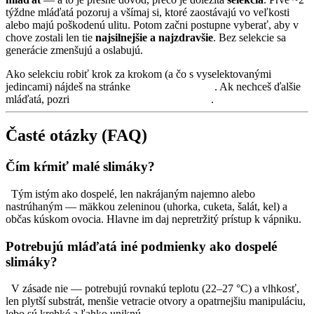
týždne mláďatá pozoruj a všímaj si, ktoré zaostávajú vo veľkosti
alebo majú poškodenú ulitu. Potom začni postupne vyberať, aby v
chove zostali len tie
najsilnejšie a najzdravšie
. Bez selekcie sa
generácie zmenšujú a oslabujú.
Ako selekciu robiť krok za krokom (a čo s vyselektovanými
jedincami) nájdeš na stránke
selekcia slimákov
. Ak nechceš ďalšie
mláďatá, pozri
ako zabrániť rozmnožovaniu
.
Časté otázky (FAQ)
Čím kŕmiť malé slimáky?
Tým istým ako dospelé, len nakrájaným najemno alebo
nastrúhaným — mäkkou zeleninou (uhorka, cuketa, šalát, kel) a
občas kúskom ovocia. Hlavne im daj nepretržitý prístup k vápniku.
Potrebujú mláďatá iné podmienky ako dospelé
slimáky?
V zásade nie — potrebujú rovnakú teplotu (22–27 °C) a vlhkosť,
len plytší substrát, menšie vetracie otvory a opatrnejšiu manipuláciu,
lebo sú krehké a ľahko uniknú.