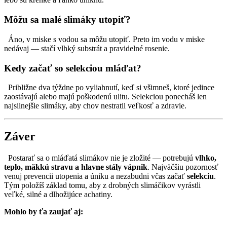
Môžu sa malé slimáky utopiť?
Áno, v miske s vodou sa môžu utopiť. Preto im vodu v miske
nedávaj — stačí vlhký substrát a pravidelné rosenie.
Kedy začať so selekciou mláďat?
Približne dva týždne po vyliahnutí, keď si všimneš, ktoré jedince
zaostávajú alebo majú poškodenú ulitu. Selekciou ponecháš len
najsilnejšie slimáky, aby chov nestratil veľkosť a zdravie.
Záver
Postarať sa o mláďatá slimákov nie je zložité — potrebujú
vlhko,
teplo, mäkkú stravu a hlavne stály vápnik
. Najväčšiu pozornosť
venuj prevencii utopenia a úniku a nezabudni včas začať
selekciu
.
Tým položíš základ tomu, aby z drobných slimáčikov vyrástli
veľké, silné a dlhožijúce achatiny.
Mohlo by ťa zaujať aj: