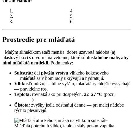
Obsah článku:
Prostredie pre mláďatá
Na čo si dať pozor
Čím kŕmiť malé slimáky
Kedy začať selekciu
Vápnik je kľúčový
Časté otázky (FAQ)
Prostredie pre mláďatá
Malým slimáčikom stačí menšia, dobre uzavretá nádoba (aj
plastový box) s otvormi na vetranie, ktoré sú
dostatočne malé, aby
nimi mláďatá neutiekli
. Podmienky:
Substrát:
daj
plytšiu vrstvu
vlhkého kokosového
substrátu
— mláďatá sa v ňom rady ukrývajú a hydratujú.
Vlhkosť:
udržuj stabilne vyššiu, mláďatá rýchlejšie vysychajú
— pravidelne ros.
Teplota:
rovnaká ako pri dospelých,
22–27 °C
(pozri
teploty
a vlhkosť
).
Čistota:
zvyšky jedla odstraňuj denne — pri malej nádobe
rýchlo plesnivejú.
Mláďatá potrebujú vlhko, teplo a stály prísun vápnika.