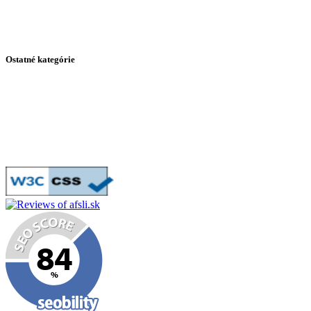
Africký slimák - Substrát
Africký slimák - Teploty a Vlhkosť
Africký slimák - Cena a dostupnosť
Ostatné kategórie
Otázky a odpovede
Všetky príspevky
Tabuľka potravín
Podporte túto stránku kúpou na Stickeez.sk