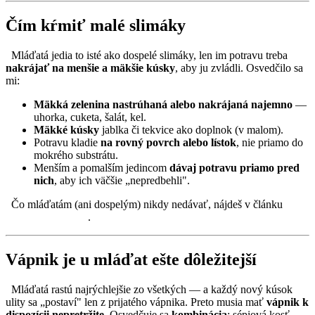
Čím kŕmiť malé slimáky
Mláďatá jedia to isté ako dospelé slimáky, len im potravu treba
nakrájať na menšie a mäkšie kúsky
, aby ju zvládli. Osvedčilo sa
mi:
Mäkká zelenina nastrúhaná alebo nakrájaná najemno
—
uhorka, cuketa, šalát, kel.
Mäkké kúsky
jablka či tekvice ako doplnok (v malom).
Potravu kladie
na rovný povrch alebo lístok
, nie priamo do
mokrého substrátu.
Menším a pomalším jedincom
dávaj potravu priamo pred
nich
, aby ich väčšie „nepredbehli".
Čo mláďatám (ani dospelým) nikdy nedávať, nájdeš v článku
čo
slimák nesmie jesť
.
Vápnik je u mláďat ešte dôležitejší
Mláďatá rastú najrýchlejšie zo všetkých — a každý nový kúsok
ulity sa „postaví" len z prijatého vápnika. Preto musia mať
vápnik k
dispozícii nepretržite
. Osvedčuje sa
kombinácia
: sépiová kosť