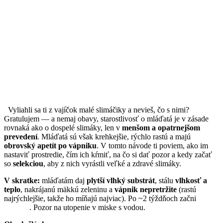
Vyliahli sa ti z vajíčok malé slimáčiky a nevieš, čo s nimi?
Gratulujem — a nemaj obavy, starostlivosť o mláďatá je v zásade
rovnaká ako o dospelé slimáky, len v
menšom a opatrnejšom
prevedení
. Mláďatá sú však krehkejšie, rýchlo rastú a majú
obrovský apetít po vápniku
. V tomto návode ti poviem, ako im
nastaviť prostredie, čím ich kŕmiť, na čo si dať pozor a kedy začať
so
selekciou
, aby z nich vyrástli veľké a zdravé slimáky.
V skratke:
mláďatám daj
plytší vlhký substrát
, stálu
vlhkosť a
teplo
, nakrájanú mäkkú zeleninu a
vápnik nepretržite
(rastú
najrýchlejšie, takže ho míňajú najviac). Po ~2 týždňoch začni
selekciu
. Pozor na utopenie v miske s vodou.